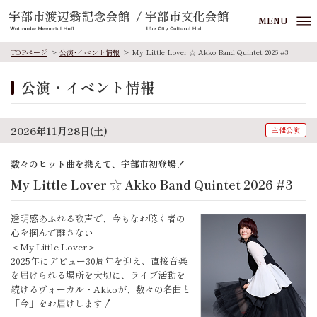
MENU
TOPページ
公演･イベント情報
My Little Lover ☆ Akko Band Quintet 2026 #3
公演・イベント情報
2026年11月28日(土)
主催公演
数々のヒット曲を携えて、宇部市初登場！
My Little Lover ☆ Akko Band Quintet 2026 #3
透明感あふれる歌声で、今もなお聴く者の
心を掴んで離さない
＜My Little Lover＞
2025年にデビュー30周年を迎え、直接音楽
を届けられる場所を大切に、ライブ活動を
続けるヴォーカル・Akkoが、数々の名曲と
「今」をお届けします！